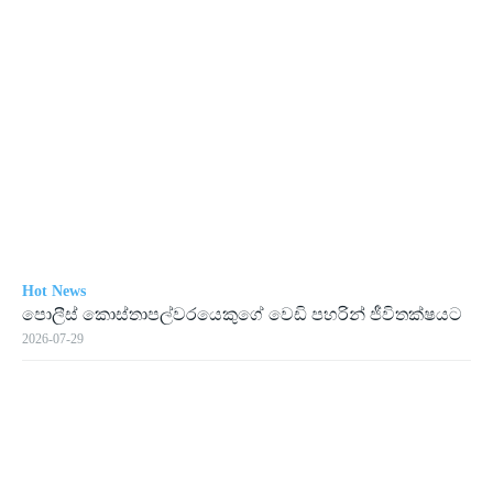
Hot News
පොලීස් කොස්තාපල්වරයෙකුගේ වෙඩි පහරින් ජීවිතක්ෂයට
2026-07-29