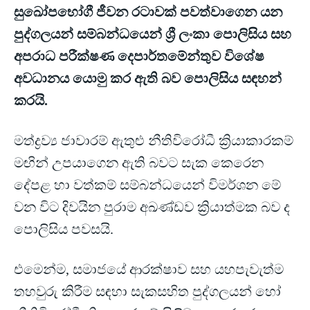
සුඛෝපභෝගී ජීවන රටාවක් පවත්වාගෙන යන
පුද්ගලයන් සම්බන්ධයෙන් ශ්‍රී ලංකා පොලිසිය සහ
අපරාධ පරීක්ෂණ දෙපාර්තමේන්තුව විශේෂ
අවධානය යොමු කර ඇති බව පොලිසිය සඳහන්
කරයි.
මත්ද්‍රව්‍ය ජාවාරම් ඇතුළු නීතිවිරෝධී ක්‍රියාකාරකම්
මඟින් උපයාගෙන ඇති බවට සැක කෙරෙන
දේපළ හා වත්කම් සම්බන්ධයෙන් විමර්ශන මේ
වන විට දිවයින පුරාම අඛණ්ඩව ක්‍රියාත්මක බව ද
පොලිසිය පවසයි.
එමෙන්ම, සමාජයේ ආරක්ෂාව සහ යහපැවැත්ම
තහවුරු කිරීම සඳහා සැකසහිත පුද්ගලයන් හෝ