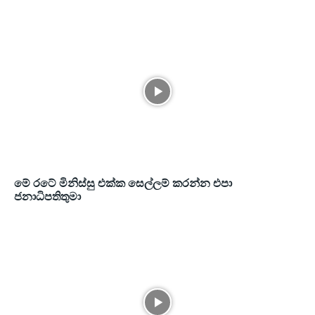
මේ රටේ මිනිස්සු එක්ක සෙල්ලම් කරන්න එපා
ජනාධිපතිතුමා