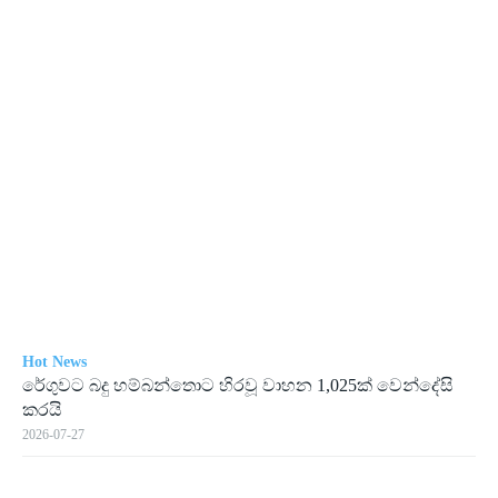
Hot News
රේගු­වට බදු හම්බ­න්තොට හිරවූ වාහන 1,025ක් වෙන්දේසි
කරයි
2026-07-27