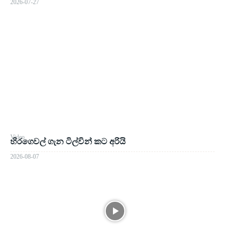
2026-07-27
Video
හිරගෙවල් ගැන ටිල්වින් කට අරියි
2026-08-07