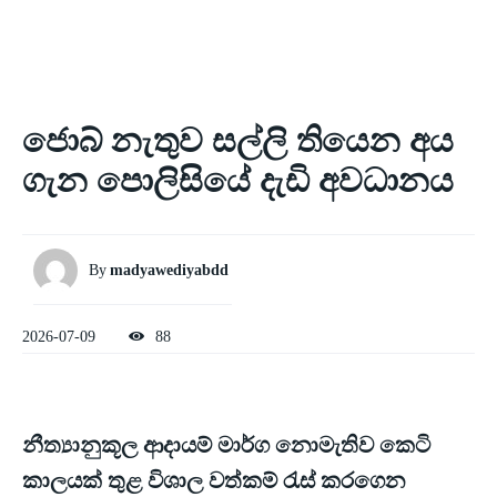
ජොබ් නැතුව සල්ලි තියෙන අය
ගැන පොලිසියේ දැඩි අවධානය
By
madyawediyabdd
2026-07-09
88
නීත්‍යානුකූල ආදායම් මාර්ග නොමැතිව කෙටි
කාලයක් තුළ විශාල වත්කම් රැස් කරගෙන