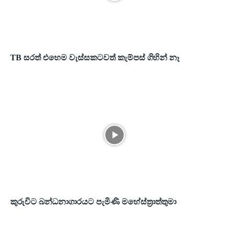
TB සරත් එහෙම වැස්සකටවත් කැම්පස් ගිහින් නෑ
කුරුවිට බන්ධනාගාරයට පැමිණි මහේස්ත්‍රාත්තුමා