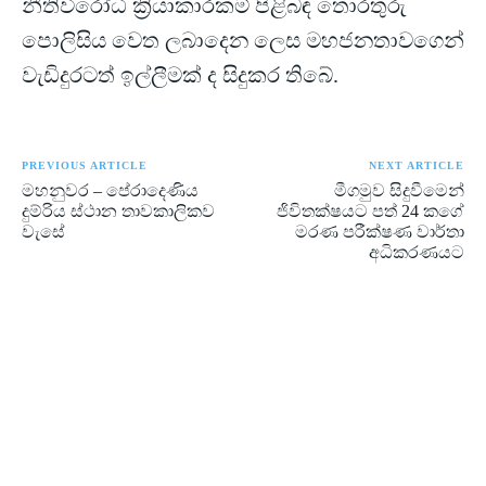
නීතිවිරෝධී ක්‍රියාකාරකම් පිළිබඳ තොරතුරු
පොලිසිය වෙත ලබාදෙන ලෙස මහජනතාවගෙන්
වැඩිදුරටත් ඉල්ලීමක් ද සිදුකර තිබේ.
PREVIOUS ARTICLE
NEXT ARTICLE
මහනුවර – පේරාදෙණිය
මීගමුව සිදුවීමෙන්
දුම්රිය ස්ථාන තාවකාලිකව
ජිවිතක්ෂයට පත් 24 කගේ
වැසේ
මරණ පරීක්ෂණ වාර්තා
අධිකරණයට