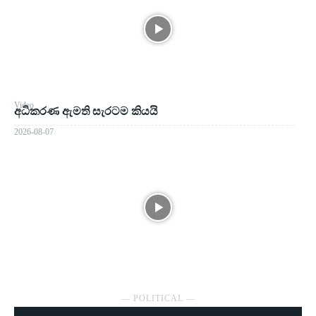
Video
අධිකරණ ඇමති සැරටම කියයි
2026-08-07
― POLITICAL ―