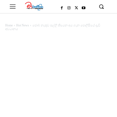
Home
Hot News
ජොබ් නැතුව සල්ලි තියෙන අය ගැන පොලිසියේ දැඩි
අවධානය