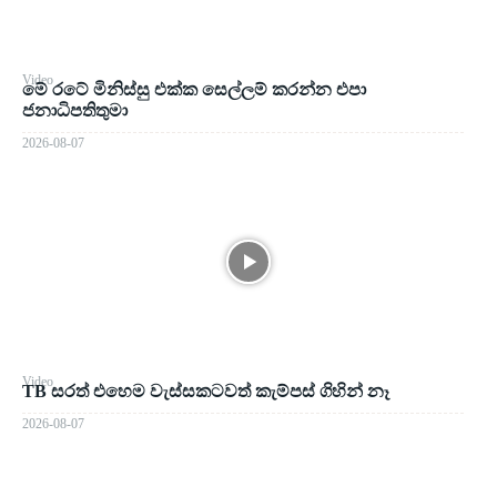
Video
මේ රටේ මිනිස්සු එක්ක සෙල්ලම් කරන්න එපා
ජනාධිපතිතුමා
2026-08-07
Video
TB සරත් එහෙම වැස්සකටවත් කැම්පස් ගිහින් නෑ
2026-08-07