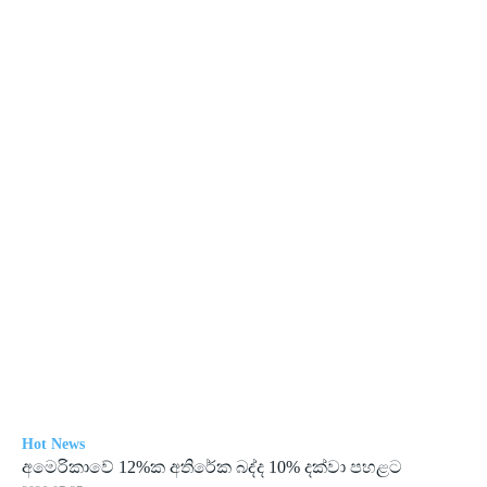
Hot News
අමෙ­රි­කාවේ 12%ක අති­රේක බද්ද 10% දක්වා පහ­ළට