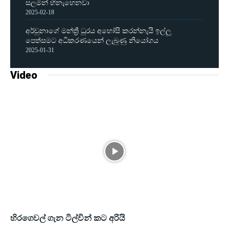
සලමින් හිනැහෙනවා
2025-02-18
අර්චුනාගේ මන්ත්‍රී ධුරය අහෝසි කරන්නැයි ඉල්ලූ
පෙත්සමට අධිකරණයෙන් ලැබුණු නියෝගය
2025-01-31
Video
හිරගෙවල් ගැන ටිල්වින් කට අරියි