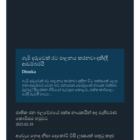
ගැමි දරුවෙක් රට පාලනය කරනවා දකිද්දී
ආඩම්බරයි
Dinuka
ගැමි දරු­වෙක් රට පාල­නය කර­නවා දකින විට පක්ෂ­යක් ලෙස
ඉතා ආඩ­ම්බර වෙන බව ජන­සෙත පෙර­මුණේ නායක බත්ත­ර­
මුල්ලේ සීල­ර­තන හිමියෝ පැව­සූහ.කොළඹ, පක්ෂ කාර්යා­ල­
යේදී පැවති මාධ්‍ය...
ජාතික ජන බලවේගයේ පක්ෂ නායකයින් අද මැතිවරණ
කොමිසම හමුවට
2025-02-19
අයවැය හොද නිසා දෙකෝටි විසි ලක්‍ෂයක් සතුටු කදුළු